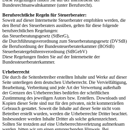
Bundesrechtsanwaltskammer (unter Berufsrecht).
Berufsrechtliche Regeln für Steuerberater:
Soweit auf dieser Internetseite Steuerberater empfohlen werden, die
den Beruf des Steuerberaters ausüben, gelten für diese folgende
berufsrechtlichen Regelungen:
das Steuerberatungsgesetz (StBerG),
die Durchführungsverordnung zum Steuerberatungsgesetz (DVStB)
die Berufsordnung der Bundessteuerberaterkammer (BOStB)
Steuerberatergebührenverordnung (StBGebV)
Diese Regelungen finden Sie auf der Internetseite der
Bundessteuerberaterkammer.
Urheberrecht
Die durch die Seitenbetreiber erstellten Inhalte und Werke auf dieser
Seite unterliegen dem deutschen Urheberrecht. Die Vervielfältigung,
Bearbeitung, Verbreitung und jede Art der Verwertung außerhalb
der Grenzen des Urheberrechtes bedürfen der schriftlichen
Zustimmung des jeweiligen Autors bzw. Erstellers. Downloads und
Kopien dieser Seite sind nur für den privaten, nicht kommerziellen
Gebrauch gestattet. Soweit die Inhalte auf dieser Seite nicht vom
Betreiber erstellt wurden, werden die Urheberrechte Dritter beachtet.
Insbesondere werden Inhalte Dritter als solche gekennzeichnet.
Sollten Sie trotzdem auf eine Urheberrechtsverletzung aufmerksam
werden, bitten wir um einen entsprechenden Hinweis. Bei