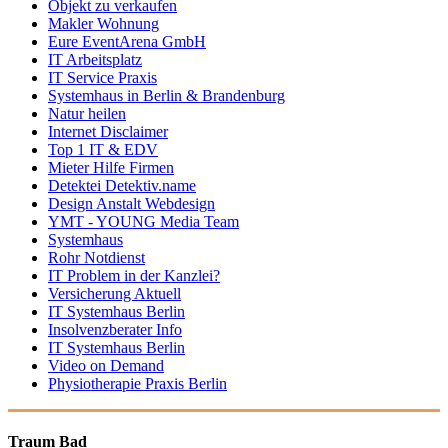
Objekt zu verkaufen
Makler Wohnung
Eure EventArena GmbH
IT Arbeitsplatz
IT Service Praxis
Systemhaus in Berlin & Brandenburg
Natur heilen
Internet Disclaimer
Top 1 IT & EDV
Mieter Hilfe Firmen
Detektei Detektiv.name
Design Anstalt Webdesign
YMT - YOUNG Media Team
Systemhaus
Rohr Notdienst
IT Problem in der Kanzlei?
Versicherung Aktuell
IT Systemhaus Berlin
Insolvenzberater Info
IT Systemhaus Berlin
Video on Demand
Physiotherapie Praxis Berlin
Traum Bad