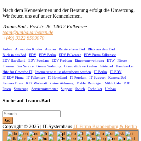
Nach dem Kennenlernen und der Beratung erfolgt die Umsetzung.
Wir freuen uns auf unser Kennenlernen.
Traum-Bad - Poststr. 26, 14612 Falkensee
team@umbauarbeiten.de
+(49) 3322 8509070
Anbau
Anwalt des Kindes
Ausbau
Barrierefreies Bad
Blick aus dem Bad
Blick in das Bad
EDV
EDV Berlin
EDV Falkensee
EDV Firma Falkensee
EDV Havelland
EDV Potsdam
EDV Problem
Eigentumswohnung
ETW
Fliesse
Fliessen
Gas Service
Grosse Wohnung
Grundstück verkaufen
Gästebad
Handwerker
Hife für Gewerbe IT
Internetseite muss überarbeitet werden
IT Berlin
IT EDV
IT EDV Firma
IT Falkensee
IT Havelland
IT Potsdam
IT Support
Kamera Bad
Kamera Firma
KFZ Werkstatt
kleine Wohnung
Makler Bauträger
Milch Cafe
POE
Rasen
Sanierung
Servicemitarbeiter
Support
Switch
Techniker
Umbau
Suche auf Traum-Bad
Go
Copyright © 2025 | IT-Systemhaus
IT Firma Brandenburg & Berlin