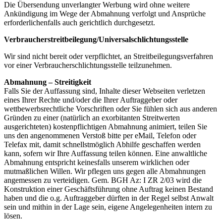
Die Übersendung unverlangter Werbung wird ohne weitere
Ankündigung im Wege der Abmahnung verfolgt und Ansprüche
erforderlichenfalls auch gerichtlich durchgesetzt.
Verbraucher­streit­beilegung/Universal­schlichtungs­stelle
Wir sind nicht bereit oder verpflichtet, an Streitbeilegungsverfahren
vor einer Verbraucherschlichtungsstelle teilzunehmen.
Abmahnung – Streitigkeit
Falls Sie der Auffassung sind, Inhalte dieser Webseiten verletzen
eines Ihrer Rechte und/oder die Ihrer Auftraggeber oder
wettbewerbsrechtliche Vorschriften oder Sie fühlen sich aus anderen
Gründen zu einer (natürlich an exorbitanten Streitwerten
ausgerichteten) kostenpflichtigen Abmahnung animiert, teilen Sie
uns den angenommenen Verstoß bitte per eMail, Telefon oder
Telefax mit, damit schnellstmöglich Abhilfe geschaffen werden
kann, sofern wir Ihre Auffassung teilen können. Eine anwaltliche
Abmahnung entspricht keinesfalls unserem wirklichen oder
mutmaßlichen Willen. Wir pflegen uns gegen alle Abmahnungen
angemessen zu verteidigen. Gem. BGH Az: I ZR 2/03 wird die
Konstruktion einer Geschäftsführung ohne Auftrag keinen Bestand
haben und die o.g. Auftraggeber dürften in der Regel selbst Anwalt
sein und mithin in der Lage sein, eigene Angelegenheiten intern zu
lösen.