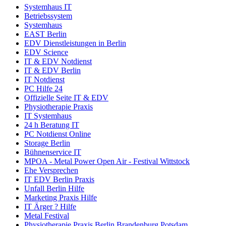
Systemhaus IT
Betriebssystem
Systemhaus
EAST Berlin
EDV Dienstleistungen in Berlin
EDV Science
IT & EDV Notdienst
IT & EDV Berlin
IT Notdienst
PC Hilfe 24
Offizielle Seite IT & EDV
Physiotherapie Praxis
IT Systemhaus
24 h Beratung IT
PC Notdienst Online
Storage Berlin
Bühnenservice IT
MPOA - Metal Power Open Air - Festival Wittstock
Ehe Versprechen
IT EDV Berlin Praxis
Unfall Berlin Hilfe
Marketing Praxis Hilfe
IT Ärger ? Hilfe
Metal Festival
Physiotherapie Praxis Berlin Brandenburg Potsdam