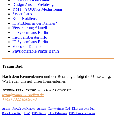
Design Anstalt Webdesign
YMT - YOUNG Media Team
Systemhaus
Rohr Notdienst
IT Problem in der Kanzlei?
Versicherung Aktuell
IT Systemhaus Berlin
Insolvenzberater Info
IT Systemhaus Berlin
Video on Demand
Physiotherapie Praxis Berlin
Traum Bad
Nach dem Kennenlernen und der Beratung erfolgt die Umsetzung.
Wir freuen uns auf unser Kennenlernen.
Traum-Bad - Poststr. 26, 14612 Falkensee
team@umbauarbeiten.de
+(49) 3322 8509070
Anbau
Anwalt des Kindes
Ausbau
Barrierefreies Bad
Blick aus dem Bad
Blick in das Bad
EDV
EDV Berlin
EDV Falkensee
EDV Firma Falkensee