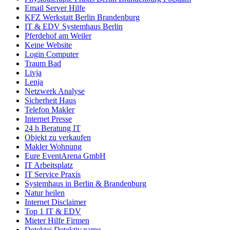
Email Server Hilfe
KFZ Werkstatt Berlin Brandenburg
IT & EDV Systemhaus Berlin
Pferdehof am Weiler
Keine Website
Login Computer
Traum Bad
Livja
Lenja
Netzwerk Analyse
Sicherheit Haus
Telefon Makler
Internet Presse
24 h Beratung IT
Objekt zu verkaufen
Makler Wohnung
Eure EventArena GmbH
IT Arbeitsplatz
IT Service Praxis
Systemhaus in Berlin & Brandenburg
Natur heilen
Internet Disclaimer
Top 1 IT & EDV
Mieter Hilfe Firmen
Detektei Detektiv.name