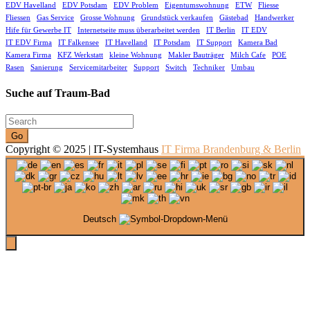
EDV Havelland
EDV Potsdam
EDV Problem
Eigentumswohnung
ETW
Fliesse
Fliessen
Gas Service
Grosse Wohnung
Grundstück verkaufen
Gästebad
Handwerker
Hife für Gewerbe IT
Internetseite muss überarbeitet werden
IT Berlin
IT EDV
IT EDV Firma
IT Falkensee
IT Havelland
IT Potsdam
IT Support
Kamera Bad
Kamera Firma
KFZ Werkstatt
kleine Wohnung
Makler Bauträger
Milch Cafe
POE
Rasen
Sanierung
Servicemitarbeiter
Support
Switch
Techniker
Umbau
Suche auf Traum-Bad
Go
Copyright © 2025 | IT-Systemhaus
IT Firma Brandenburg & Berlin
Deutsch