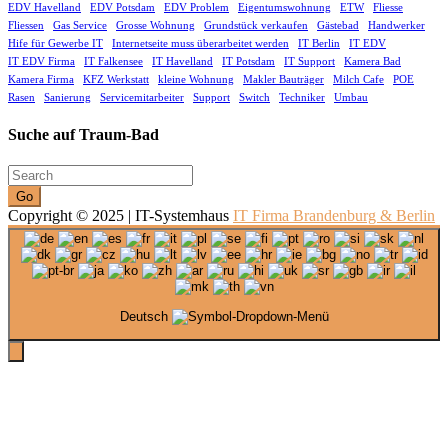
EDV Havelland
EDV Potsdam
EDV Problem
Eigentumswohnung
ETW
Fliesse
Fliessen
Gas Service
Grosse Wohnung
Grundstück verkaufen
Gästebad
Handwerker
Hife für Gewerbe IT
Internetseite muss überarbeitet werden
IT Berlin
IT EDV
IT EDV Firma
IT Falkensee
IT Havelland
IT Potsdam
IT Support
Kamera Bad
Kamera Firma
KFZ Werkstatt
kleine Wohnung
Makler Bauträger
Milch Cafe
POE
Rasen
Sanierung
Servicemitarbeiter
Support
Switch
Techniker
Umbau
Suche auf Traum-Bad
Go
Copyright © 2025 | IT-Systemhaus
IT Firma Brandenburg & Berlin
Deutsch