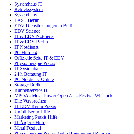
Systemhaus IT
Betriebssystem
Systemhaus
EAST Berlin
EDV Dienstleistungen in Berlin
EDV Science
IT & EDV Notdienst
IT & EDV Berlin
IT Notdienst
PC Hilfe 24
Offizielle Seite IT & EDV
Physiotherapie Praxis
IT Systemhaus
24 h Beratung IT
PC Notdienst Online
Storage Berlin
Bühnenservice IT
MPOA - Metal Power Open Air - Festival Wittstock
Ehe Versprechen
IT EDV Berlin Praxis
Unfall Berlin Hilfe
Marketing Praxis Hilfe
IT Ärger ? Hilfe
Metal Festival
Physiotherapie Praxis Berlin Brandenburg Potsdam