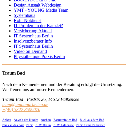
Design Anstalt Webdesign
YMT - YOUNG Media Team
Systemhaus
Rohr Notdienst
IT Problem in der Kanzlei?
Versicherung Aktuell
IT Systemhaus Berlin
Insolvenzberater Info
IT Systemhaus Berlin
Video on Demand
Physiotherapie Praxis Berlin
Traum Bad
Nach dem Kennenlernen und der Beratung erfolgt die Umsetzung.
Wir freuen uns auf unser Kennenlernen.
Traum-Bad - Poststr. 26, 14612 Falkensee
team@umbauarbeiten.de
+(49) 3322 8509070
Anbau
Anwalt des Kindes
Ausbau
Barrierefreies Bad
Blick aus dem Bad
Blick in das Bad
EDV
EDV Berlin
EDV Falkensee
EDV Firma Falkensee