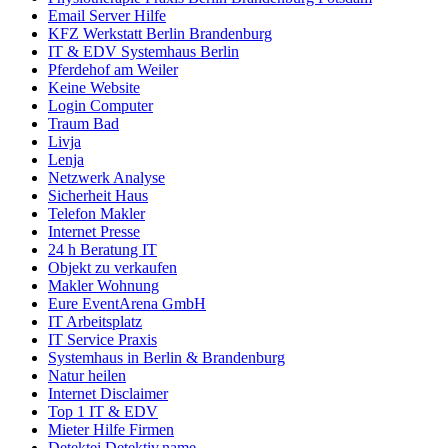
Email Server Hilfe
KFZ Werkstatt Berlin Brandenburg
IT & EDV Systemhaus Berlin
Pferdehof am Weiler
Keine Website
Login Computer
Traum Bad
Livja
Lenja
Netzwerk Analyse
Sicherheit Haus
Telefon Makler
Internet Presse
24 h Beratung IT
Objekt zu verkaufen
Makler Wohnung
Eure EventArena GmbH
IT Arbeitsplatz
IT Service Praxis
Systemhaus in Berlin & Brandenburg
Natur heilen
Internet Disclaimer
Top 1 IT & EDV
Mieter Hilfe Firmen
Detektei Detektiv.name