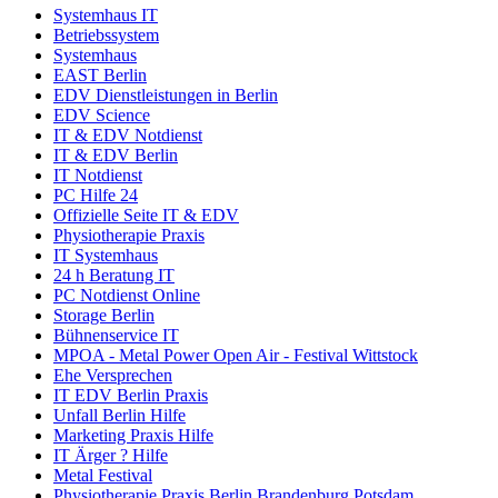
Systemhaus IT
Betriebssystem
Systemhaus
EAST Berlin
EDV Dienstleistungen in Berlin
EDV Science
IT & EDV Notdienst
IT & EDV Berlin
IT Notdienst
PC Hilfe 24
Offizielle Seite IT & EDV
Physiotherapie Praxis
IT Systemhaus
24 h Beratung IT
PC Notdienst Online
Storage Berlin
Bühnenservice IT
MPOA - Metal Power Open Air - Festival Wittstock
Ehe Versprechen
IT EDV Berlin Praxis
Unfall Berlin Hilfe
Marketing Praxis Hilfe
IT Ärger ? Hilfe
Metal Festival
Physiotherapie Praxis Berlin Brandenburg Potsdam