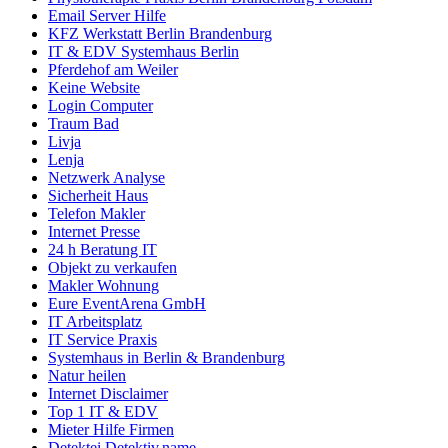
Email Server Hilfe
KFZ Werkstatt Berlin Brandenburg
IT & EDV Systemhaus Berlin
Pferdehof am Weiler
Keine Website
Login Computer
Traum Bad
Livja
Lenja
Netzwerk Analyse
Sicherheit Haus
Telefon Makler
Internet Presse
24 h Beratung IT
Objekt zu verkaufen
Makler Wohnung
Eure EventArena GmbH
IT Arbeitsplatz
IT Service Praxis
Systemhaus in Berlin & Brandenburg
Natur heilen
Internet Disclaimer
Top 1 IT & EDV
Mieter Hilfe Firmen
Detektei Detektiv.name