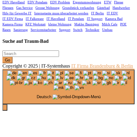
EDV Havelland
EDV Potsdam
EDV Problem
Eigentumswohnung
ETW
Fliesse
Fliessen
Gas Service
Grosse Wohnung
Grundstück verkaufen
Gästebad
Handwerker
Hife für Gewerbe IT
Internetseite muss überarbeitet werden
IT Berlin
IT EDV
IT EDV Firma
IT Falkensee
IT Havelland
IT Potsdam
IT Support
Kamera Bad
Kamera Firma
KFZ Werkstatt
kleine Wohnung
Makler Bauträger
Milch Cafe
POE
Rasen
Sanierung
Servicemitarbeiter
Support
Switch
Techniker
Umbau
Suche auf Traum-Bad
Go
Copyright © 2025 | IT-Systemhaus
IT Firma Brandenburg & Berlin
Deutsch