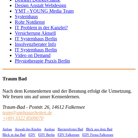
Design Anstalt Webdesign
YMT - YOUNG Media Team
Systemhaus
Rohr Notdienst
IT Problem in der Kanzlei?
Versicherung Aktuell
IT Systemhaus Berlin
Insolvenzberater Info
IT Systemhaus Berlin
Video on Demand
Physiotherapie Praxis Berlin
Traum Bad
Nach dem Kennenlernen und der Beratung erfolgt die Umsetzung.
Wir freuen uns auf unser Kennenlernen.
Traum-Bad - Poststr. 26, 14612 Falkensee
team@umbauarbeiten.de
+(49) 3322 8509070
Anbau
Anwalt des Kindes
Ausbau
Barrierefreies Bad
Blick aus dem Bad
Blick in das Bad
EDV
EDV Berlin
EDV Falkensee
EDV Firma Falkensee