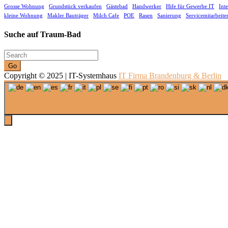
Grosse Wohnung
Grundstück verkaufen
Gästebad
Handwerker
Hife für Gewerbe IT
Int
kleine Wohnung
Makler Bauträger
Milch Cafe
POE
Rasen
Sanierung
Servicemitarbeite
Suche auf Traum-Bad
Go
Copyright © 2025 | IT-Systemhaus
IT Firma Brandenburg & Berlin