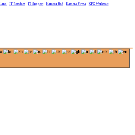
lland
IT Potsdam
IT Support
Kamera Bad
Kamera Firma
KFZ Werkstatt