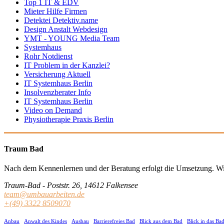
Top 1 IT & EDV
Mieter Hilfe Firmen
Detektei Detektiv.name
Design Anstalt Webdesign
YMT - YOUNG Media Team
Systemhaus
Rohr Notdienst
IT Problem in der Kanzlei?
Versicherung Aktuell
IT Systemhaus Berlin
Insolvenzberater Info
IT Systemhaus Berlin
Video on Demand
Physiotherapie Praxis Berlin
Traum Bad
Nach dem Kennenlernen und der Beratung erfolgt die Umsetzung.
Wi
Traum-Bad - Poststr. 26, 14612 Falkensee
team@umbauarbeiten.de
+(49) 3322 8509070
Anbau
Anwalt des Kindes
Ausbau
Barrierefreies Bad
Blick aus dem Bad
Blick in das Ba