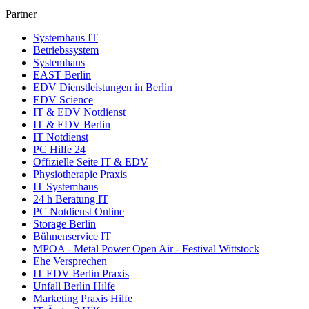
Partner
Systemhaus IT
Betriebssystem
Systemhaus
EAST Berlin
EDV Dienstleistungen in Berlin
EDV Science
IT & EDV Notdienst
IT & EDV Berlin
IT Notdienst
PC Hilfe 24
Offizielle Seite IT & EDV
Physiotherapie Praxis
IT Systemhaus
24 h Beratung IT
PC Notdienst Online
Storage Berlin
Bühnenservice IT
MPOA - Metal Power Open Air - Festival Wittstock
Ehe Versprechen
IT EDV Berlin Praxis
Unfall Berlin Hilfe
Marketing Praxis Hilfe