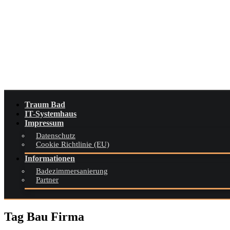
Skip
to
content
Traum Bad
IT-Systemhaus
Impressum
Datenschutz
Cookie Richtlinie (EU)
Informationen
Badezimmersanierung
Partner
Tag Bau Firma