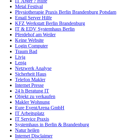
IT Ärger ? Hilfe
Metal Festival
Physiotherapie Praxis Berlin Brandenburg Potsdam
Email Server Hilfe
KFZ Werkstatt Berlin Brandenburg
IT & EDV Systemhaus Berlin
Pferdehof am Weiler
Keine Website
Login Computer
Traum Bad
Livja
Lenja
Netzwerk Analyse
Sicherheit Haus
Telefon Makler
Internet Presse
24 h Beratung IT
Objekt zu verkaufen
Makler Wohnung
Eure EventArena GmbH
IT Arbeitsplatz
IT Service Praxis
Systemhaus in Berlin & Brandenburg
Natur heilen
Internet Disclaimer