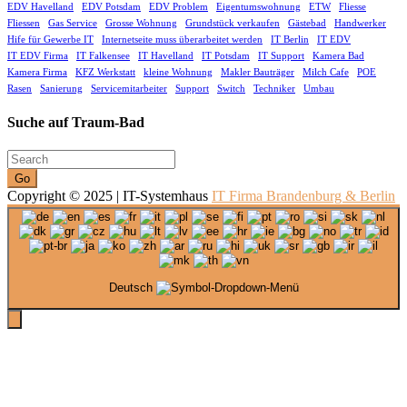
EDV Havelland
EDV Potsdam
EDV Problem
Eigentumswohnung
ETW
Fliesse
Fliessen
Gas Service
Grosse Wohnung
Grundstück verkaufen
Gästebad
Handwerker
Hife für Gewerbe IT
Internetseite muss überarbeitet werden
IT Berlin
IT EDV
IT EDV Firma
IT Falkensee
IT Havelland
IT Potsdam
IT Support
Kamera Bad
Kamera Firma
KFZ Werkstatt
kleine Wohnung
Makler Bauträger
Milch Cafe
POE
Rasen
Sanierung
Servicemitarbeiter
Support
Switch
Techniker
Umbau
Suche auf Traum-Bad
Go
Copyright © 2025 | IT-Systemhaus
IT Firma Brandenburg & Berlin
Deutsch