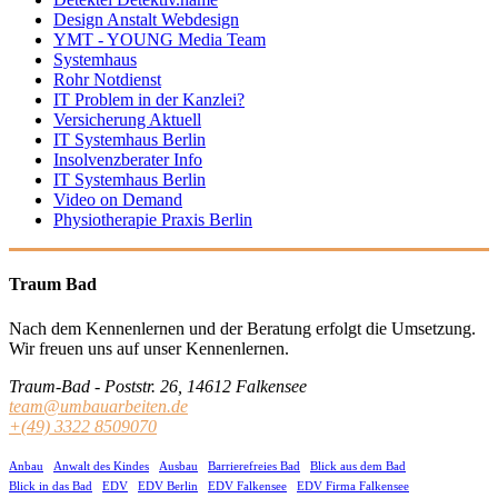
Design Anstalt Webdesign
YMT - YOUNG Media Team
Systemhaus
Rohr Notdienst
IT Problem in der Kanzlei?
Versicherung Aktuell
IT Systemhaus Berlin
Insolvenzberater Info
IT Systemhaus Berlin
Video on Demand
Physiotherapie Praxis Berlin
Traum Bad
Nach dem Kennenlernen und der Beratung erfolgt die Umsetzung.
Wir freuen uns auf unser Kennenlernen.
Traum-Bad - Poststr. 26, 14612 Falkensee
team@umbauarbeiten.de
+(49) 3322 8509070
Anbau
Anwalt des Kindes
Ausbau
Barrierefreies Bad
Blick aus dem Bad
Blick in das Bad
EDV
EDV Berlin
EDV Falkensee
EDV Firma Falkensee