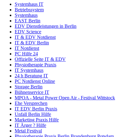
Systemhaus IT
Betriebssystem
Systemhaus
EAST Berlin
EDV Dienstleistungen in Berlin
EDV Science
IT & EDV Notdienst
IT & EDV Berlin
IT Notdienst
PC Hilfe 24
Offizielle Seite IT & EDV
Physiotherapie Praxis
IT Systemhaus
24 h Beratung IT
PC Notdienst Online
Storage Berlin
Bühnenservice IT
MPOA - Metal Power Open Air - Festival Wittstock
Ehe Versprechen
IT EDV Berlin Praxis
Unfall Berlin Hilfe
Marketing Praxis Hilfe
IT Ärger ? Hilfe
Metal Festival
Physiotherapie Praxis Berlin Brandenburg Potsdam