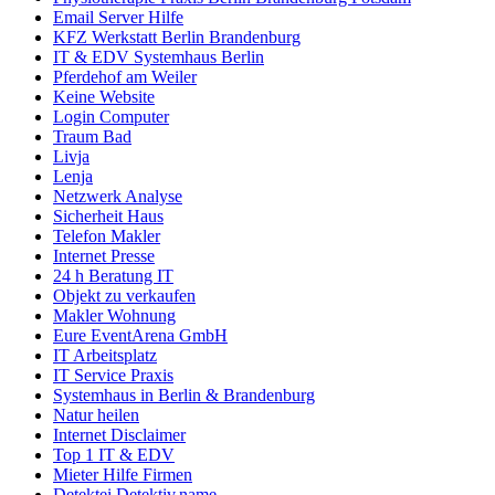
Email Server Hilfe
KFZ Werkstatt Berlin Brandenburg
IT & EDV Systemhaus Berlin
Pferdehof am Weiler
Keine Website
Login Computer
Traum Bad
Livja
Lenja
Netzwerk Analyse
Sicherheit Haus
Telefon Makler
Internet Presse
24 h Beratung IT
Objekt zu verkaufen
Makler Wohnung
Eure EventArena GmbH
IT Arbeitsplatz
IT Service Praxis
Systemhaus in Berlin & Brandenburg
Natur heilen
Internet Disclaimer
Top 1 IT & EDV
Mieter Hilfe Firmen
Detektei Detektiv.name