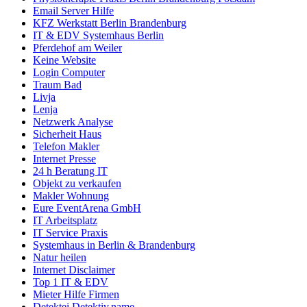
Email Server Hilfe
KFZ Werkstatt Berlin Brandenburg
IT & EDV Systemhaus Berlin
Pferdehof am Weiler
Keine Website
Login Computer
Traum Bad
Livja
Lenja
Netzwerk Analyse
Sicherheit Haus
Telefon Makler
Internet Presse
24 h Beratung IT
Objekt zu verkaufen
Makler Wohnung
Eure EventArena GmbH
IT Arbeitsplatz
IT Service Praxis
Systemhaus in Berlin & Brandenburg
Natur heilen
Internet Disclaimer
Top 1 IT & EDV
Mieter Hilfe Firmen
Detektei Detektiv.name