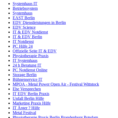
Systemhaus IT
Betriebssystem
Systemhaus
EAST Berlin
EDV Dienstleistungen in Berlin
EDV Science
IT & EDV Notdienst
IT & EDV Berlin
IT Notdienst
PC Hilfe 24
Offizielle Seite IT & EDV
Physiotherapie Praxis
IT Systemhaus
24 h Beratung IT
PC Notdienst Online
Storage Berlin
Bühnenservice IT
MPOA - Metal Power Open Air - Festival Wittstock
Ehe Versprechen
IT EDV Berlin Praxis
Unfall Berlin Hilfe
Marketing Praxis Hilfe
IT Ärger ? Hilfe
Metal Festival
Physiotherapie Praxis Berlin Brandenburg Potsdam