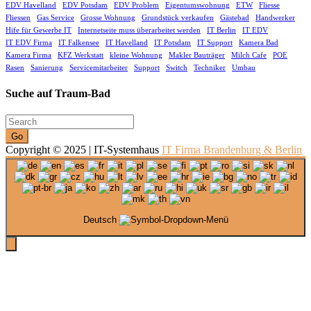
EDV Havelland
EDV Potsdam
EDV Problem
Eigentumswohnung
ETW
Fliesse
Fliessen
Gas Service
Grosse Wohnung
Grundstück verkaufen
Gästebad
Handwerker
Hife für Gewerbe IT
Internetseite muss überarbeitet werden
IT Berlin
IT EDV
IT EDV Firma
IT Falkensee
IT Havelland
IT Potsdam
IT Support
Kamera Bad
Kamera Firma
KFZ Werkstatt
kleine Wohnung
Makler Bauträger
Milch Cafe
POE
Rasen
Sanierung
Servicemitarbeiter
Support
Switch
Techniker
Umbau
Suche auf Traum-Bad
Go
Copyright © 2025 | IT-Systemhaus
IT Firma Brandenburg & Berlin
Deutsch