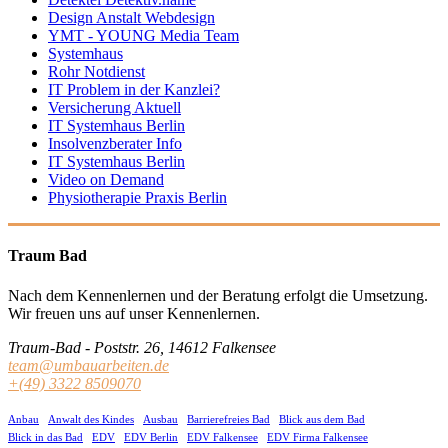
Design Anstalt Webdesign
YMT - YOUNG Media Team
Systemhaus
Rohr Notdienst
IT Problem in der Kanzlei?
Versicherung Aktuell
IT Systemhaus Berlin
Insolvenzberater Info
IT Systemhaus Berlin
Video on Demand
Physiotherapie Praxis Berlin
Traum Bad
Nach dem Kennenlernen und der Beratung erfolgt die Umsetzung.
Wir freuen uns auf unser Kennenlernen.
Traum-Bad - Poststr. 26, 14612 Falkensee
team@umbauarbeiten.de
+(49) 3322 8509070
Anbau
Anwalt des Kindes
Ausbau
Barrierefreies Bad
Blick aus dem Bad
Blick in das Bad
EDV
EDV Berlin
EDV Falkensee
EDV Firma Falkensee