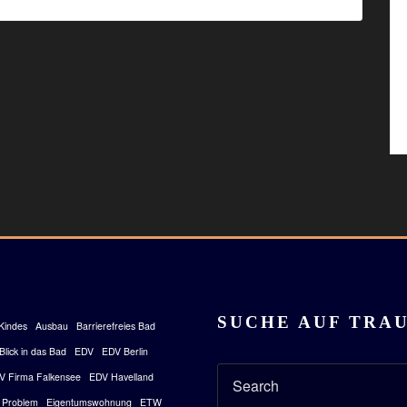
SUCHE AUF TRA
Kindes
Ausbau
Barrierefreies Bad
Blick in das Bad
EDV
EDV Berlin
V Firma Falkensee
EDV Havelland
 Problem
Eigentumswohnung
ETW