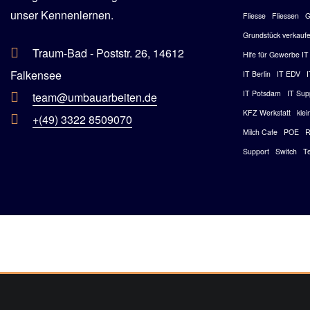
unser Kennenlernen.
Fliesse
Fliessen
G
Grundstück verkauf
Traum-Bad - Poststr. 26, 14612
Hife für Gewerbe IT
Falkensee
IT Berlin
IT EDV
IT Potsdam
IT Sup
team@umbauarbeiten.de
KFZ Werkstatt
kle
+(49) 3322 8509070
Milch Cafe
POE
R
Support
Switch
T