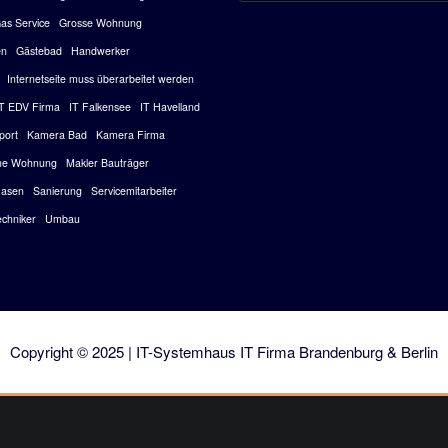
as Service
Grosse Wohnung
en
Gästebad
Handwerker
Internetseite muss überarbeitet werden
IT EDV Firma
IT Falkensee
IT Havelland
port
Kamera Bad
Kamera Firma
ine Wohnung
Makler Bauträger
asen
Sanierung
Servicemitarbeiter
echniker
Umbau
Copyright © 2025 | IT-Systemhaus
IT Firma Brandenburg & Berlin