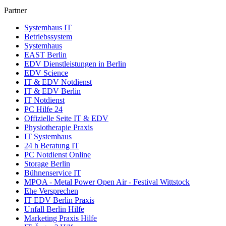
Partner
Systemhaus IT
Betriebssystem
Systemhaus
EAST Berlin
EDV Dienstleistungen in Berlin
EDV Science
IT & EDV Notdienst
IT & EDV Berlin
IT Notdienst
PC Hilfe 24
Offizielle Seite IT & EDV
Physiotherapie Praxis
IT Systemhaus
24 h Beratung IT
PC Notdienst Online
Storage Berlin
Bühnenservice IT
MPOA - Metal Power Open Air - Festival Wittstock
Ehe Versprechen
IT EDV Berlin Praxis
Unfall Berlin Hilfe
Marketing Praxis Hilfe