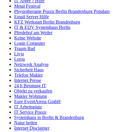
IT Ärger ? Hilfe
Metal Festival
Physiotherapie Praxis Berlin Brandenburg Potsdam
Email Server Hilfe
KFZ Werkstatt Berlin Brandenburg
IT & EDV Systemhaus Berlin
Pferdehof am Weiler
Keine Website
Login Computer
Traum Bad
Livja
Lenja
Netzwerk Analyse
Sicherheit Haus
Telefon Makler
Internet Presse
24 h Beratung IT
Objekt zu verkaufen
Makler Wohnung
Eure EventArena GmbH
IT Arbeitsplatz
IT Service Praxis
Systemhaus in Berlin & Brandenburg
Natur heilen
Internet Disclaimer