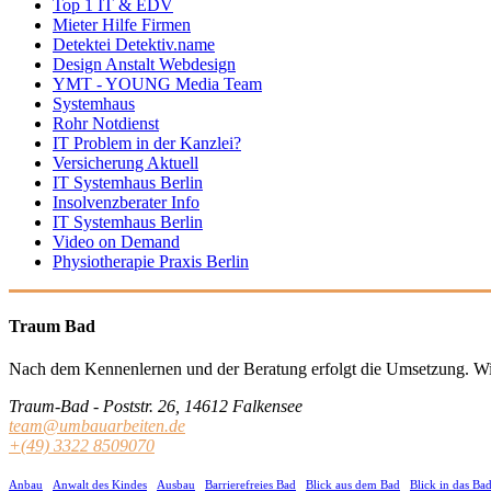
Top 1 IT & EDV
Mieter Hilfe Firmen
Detektei Detektiv.name
Design Anstalt Webdesign
YMT - YOUNG Media Team
Systemhaus
Rohr Notdienst
IT Problem in der Kanzlei?
Versicherung Aktuell
IT Systemhaus Berlin
Insolvenzberater Info
IT Systemhaus Berlin
Video on Demand
Physiotherapie Praxis Berlin
Traum Bad
Nach dem Kennenlernen und der Beratung erfolgt die Umsetzung.
Wi
Traum-Bad - Poststr. 26, 14612 Falkensee
team@umbauarbeiten.de
+(49) 3322 8509070
Anbau
Anwalt des Kindes
Ausbau
Barrierefreies Bad
Blick aus dem Bad
Blick in das Ba