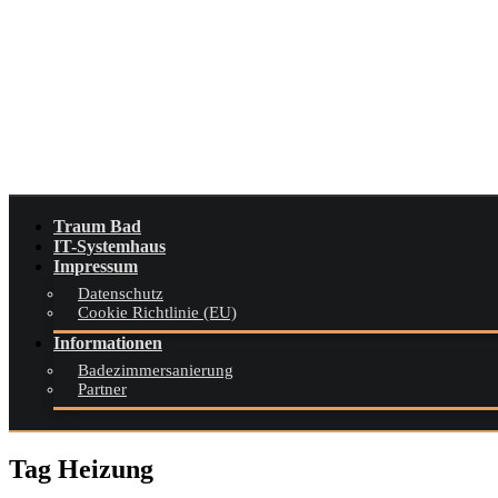
Skip
to
content
Traum Bad
IT-Systemhaus
Impressum
Datenschutz
Cookie Richtlinie (EU)
Informationen
Badezimmersanierung
Partner
Tag Heizung