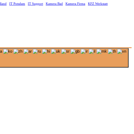
lland
IT Potsdam
IT Support
Kamera Bad
Kamera Firma
KFZ Werkstatt