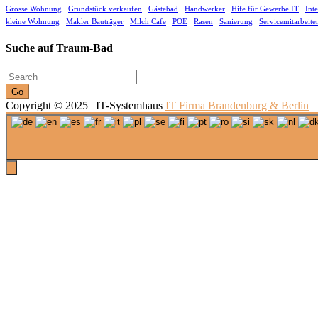
Grosse Wohnung
Grundstück verkaufen
Gästebad
Handwerker
Hife für Gewerbe IT
Int
kleine Wohnung
Makler Bauträger
Milch Cafe
POE
Rasen
Sanierung
Servicemitarbeite
Suche auf Traum-Bad
Go
Copyright © 2025 | IT-Systemhaus
IT Firma Brandenburg & Berlin