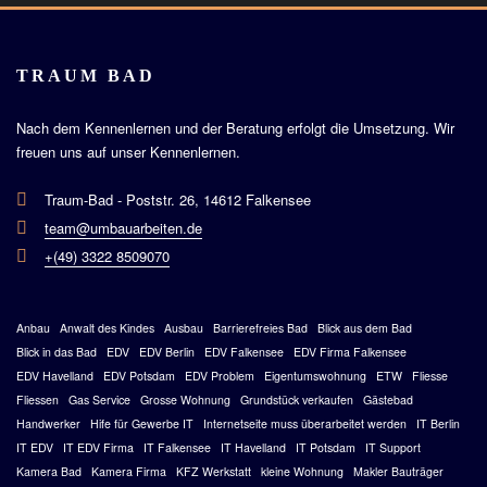
TRAUM BAD
Nach dem Kennenlernen und der Beratung erfolgt die Umsetzung.
Wir
freuen uns auf unser Kennenlernen.
Traum-Bad - Poststr. 26, 14612 Falkensee
team@umbauarbeiten.de
+(49) 3322 8509070
Anbau
Anwalt des Kindes
Ausbau
Barrierefreies Bad
Blick aus dem Bad
Blick in das Bad
EDV
EDV Berlin
EDV Falkensee
EDV Firma Falkensee
EDV Havelland
EDV Potsdam
EDV Problem
Eigentumswohnung
ETW
Fliesse
Fliessen
Gas Service
Grosse Wohnung
Grundstück verkaufen
Gästebad
Handwerker
Hife für Gewerbe IT
Internetseite muss überarbeitet werden
IT Berlin
IT EDV
IT EDV Firma
IT Falkensee
IT Havelland
IT Potsdam
IT Support
Kamera Bad
Kamera Firma
KFZ Werkstatt
kleine Wohnung
Makler Bauträger